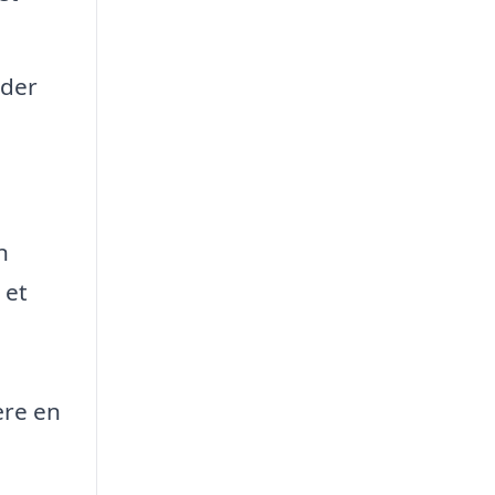
nder
n
 et
ære en