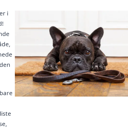
er i
d!
inde
åde,
enede
 den
 bare
iste
se,