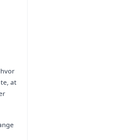
 hvor
te, at
er
gange