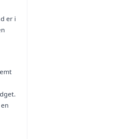
d er i
en
nemt
udget.
 en