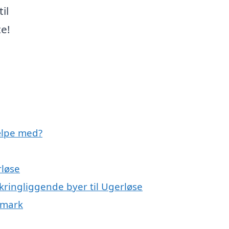
il
e!
ælpe med?
rløse
kringliggende byer til Ugerløse
nmark