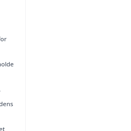
for
holde
.
 dens
et