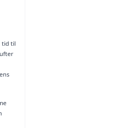
id til
ufter
dens
mme
n