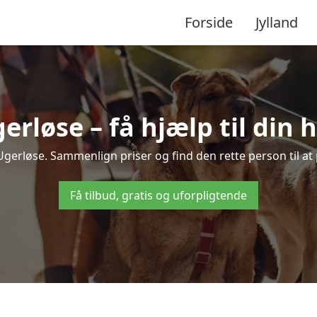
Forside
Jylland
erløse – få hjælp til din
i Ugerløse. Sammenlign priser og find den rette person til a
Få tilbud, gratis og uforpligtende