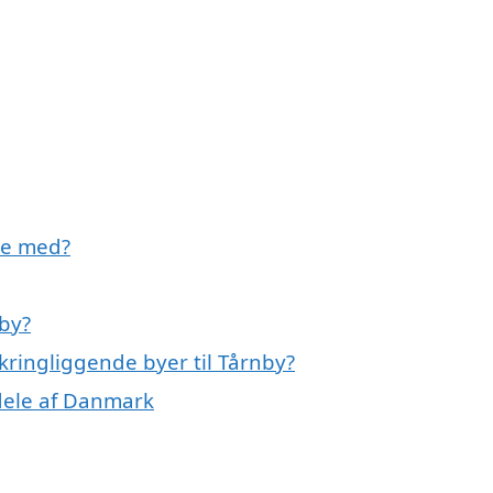
pe med?
nby?
kringliggende byer til Tårnby?
dele af Danmark