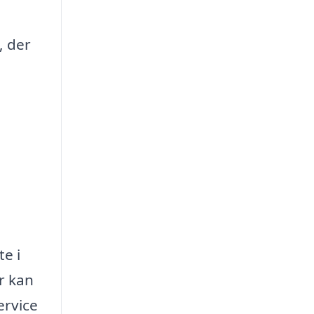
, der
te i
r kan
ervice