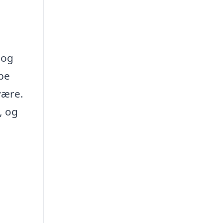
 og
pe
være.
, og