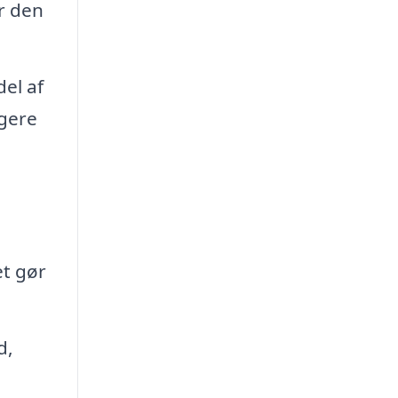
r den
el af
agere
et gør
d,