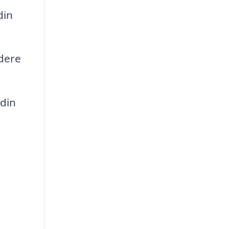
din
dere
din