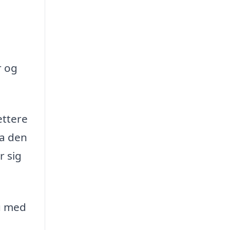
r og
ettere
ra den
r sig
u med