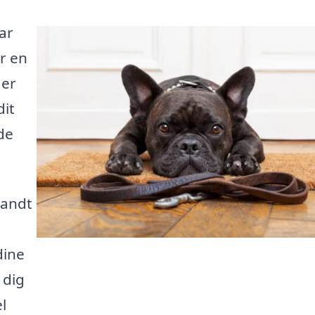
ar
r en
 er
dit
ede
landt
dine
 dig
l