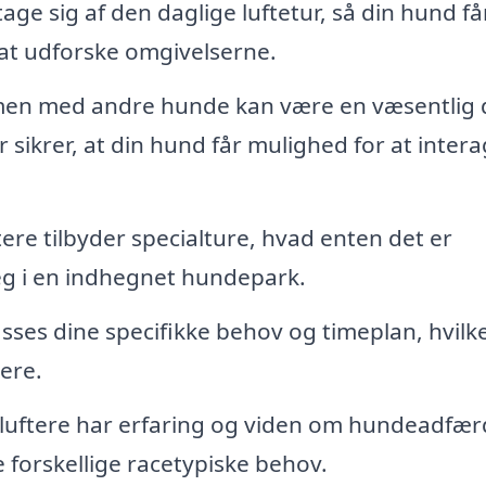
age sig af den daglige luftetur, så din hund få
at udforske omgivelserne.
men med andre hunde kan være en væsentlig d
 sikrer, at din hund får mulighed for at inter
re tilbyder specialture, hvad enten det er
leg i en indhegnet hundepark.
sses dine specifikke behov og timeplan, hvilk
gere.
ftere har erfaring og viden om hundeadfær
e forskellige racetypiske behov.