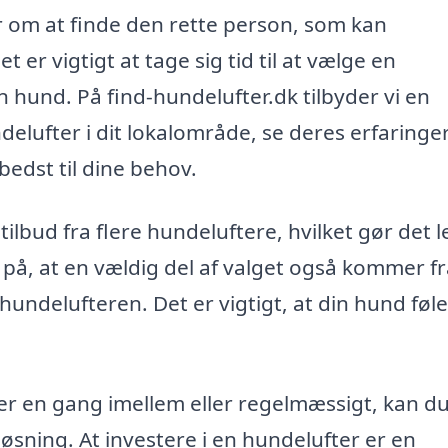
r om at finde den rette person, som kan
r vigtigt at tage sig tid til at vælge en
in hund. På find-hundelufter.dk tilbyder vi en
elufter i dit lokalområde, se deres erfaringe
bedst til dine behov.
lbud fra flere hundeluftere, hvilket gør det l
 på, at en vældig del af valget også kommer f
undelufteren. Det er vigtigt, at din hund føle
er en gang imellem eller regelmæssigt, kan d
løsning. At investere i en hundelufter er en