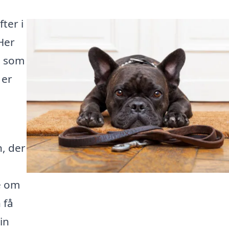
ter i
Her
, som
 er
, der
e om
 få
in