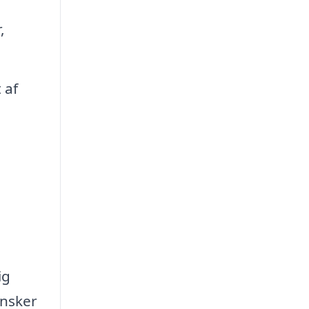
,
 af
ig
ønsker