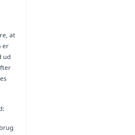
re, at
 er
d ud
fter
res
d:
 brug