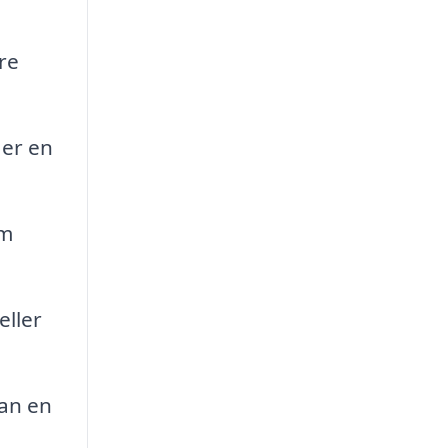
re
 er en
om
eller
kan en