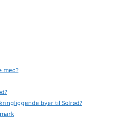
pe med?
ød?
kringliggende byer til Solrød?
nmark