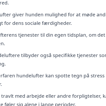
bred.
fter giver hunden mulighed for at møde and
t for dens sociale færdigheder.
terens tjenester til din egen tidsplan, om det
en.
luftere tilbyder også specifikke tjenester s
ng.
rfaren hundelufter kan spotte tegn på stress 
.
travlt med arbejde eller andre forpligtelser, 
e føler sig alene i lange perioder.