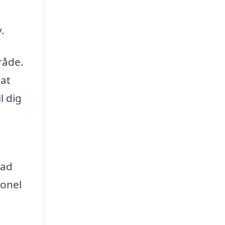
.
råde.
 at
l dig
lad
ionel