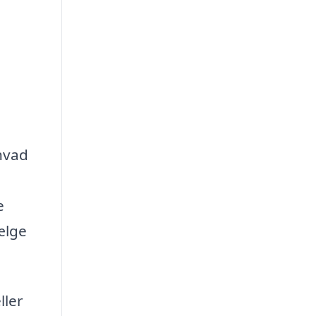
 hvad
e
ælge
ller