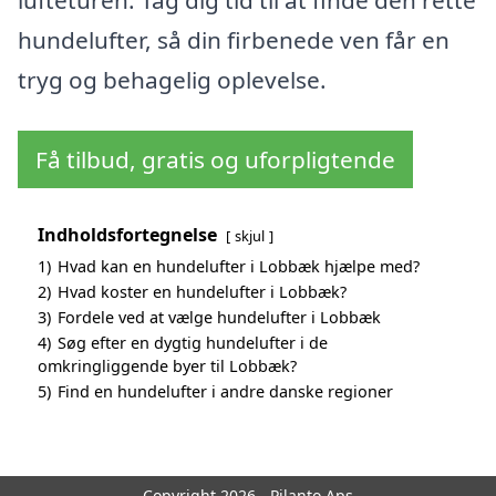
lufteturen. Tag dig tid til at finde den rette
hundelufter, så din firbenede ven får en
tryg og behagelig oplevelse.
Få tilbud, gratis og uforpligtende
Indholdsfortegnelse
skjul
1)
Hvad kan en hundelufter i Lobbæk hjælpe med?
2)
Hvad koster en hundelufter i Lobbæk?
3)
Fordele ved at vælge hundelufter i Lobbæk
4)
Søg efter en dygtig hundelufter i de
omkringliggende byer til Lobbæk?
5)
Find en hundelufter i andre danske regioner
Copyright 2026 - Pilanto Aps