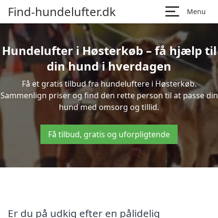
Find-hundelufter.dk
Menu
Hundelufter i Høsterkøb – få hjælp til
din hund i hverdagen
Få et gratis tilbud fra hundeluftere i Høsterkøb.
Sammenlign priser og find den rette person til at passe din
hund med omsorg og tillid.
Få tilbud, gratis og uforpligtende
Er du på udkig efter en pålidelig