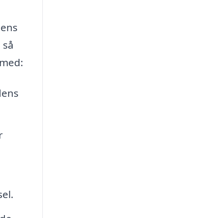
dens
 så
 med:
 dens
r
el.