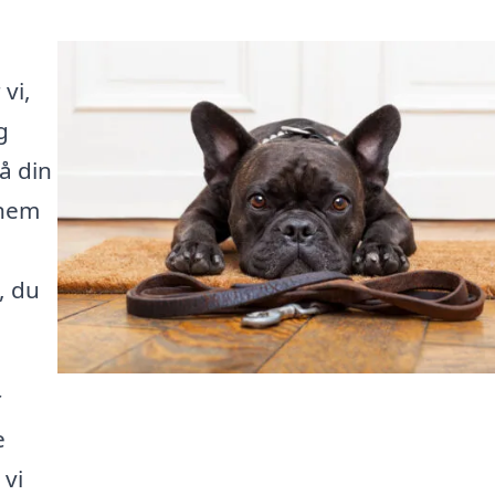
vi,
g
å din
 nem
, du
r
e
 vi