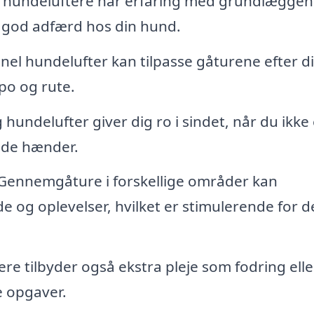
hundeluftere har erfaring med grundlægge
 god adfærd hos din hund.
nel hundelufter kan tilpasse gåturene efter d
o og rute.
 hundelufter giver dig ro i sindet, når du ikke 
gode hænder.
Gennemgåture i forskellige områder kan
e og oplevelser, hvilket er stimulerende for 
e tilbyder også ekstra pleje som fodring elle
e opgaver.