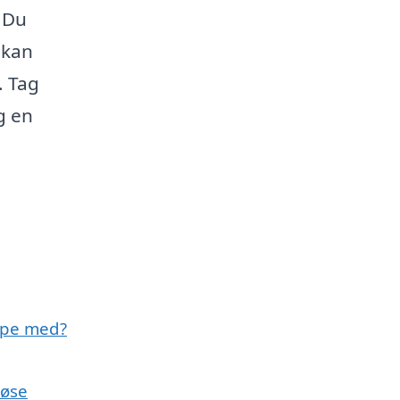
 Du
 kan
. Tag
g en
lpe med?
løse