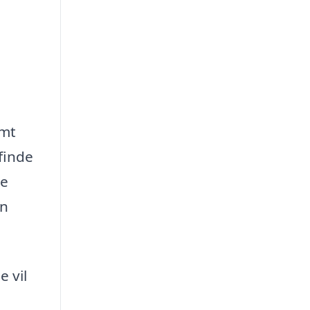
amt
finde
te
en
e vil