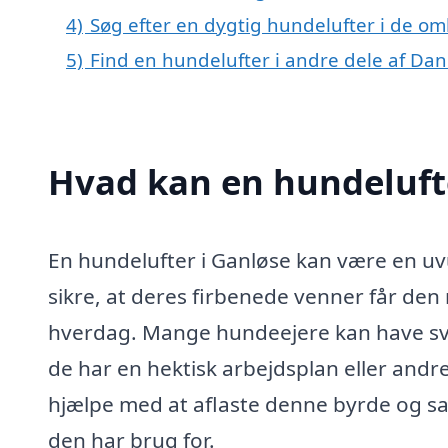
4)
Søg efter en dygtig hundelufter i de om
5)
Find en hundelufter i andre dele af Da
Hvad kan en hundeluft
En hundelufter i Ganløse kan være en uv
sikre, at deres firbenede venner får d
hverdag. Mange hundeejere kan have svært
de har en hektisk arbejdsplan eller andre
hjælpe med at aflaste denne byrde og sam
den har brug for.