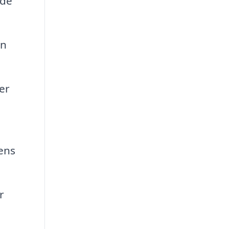
nde
in
er
dens
r