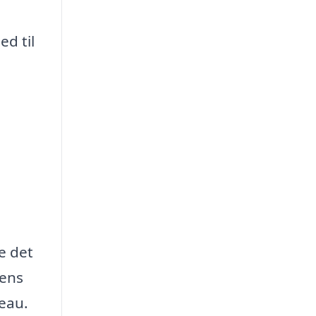
ed til
e det
rens
veau.