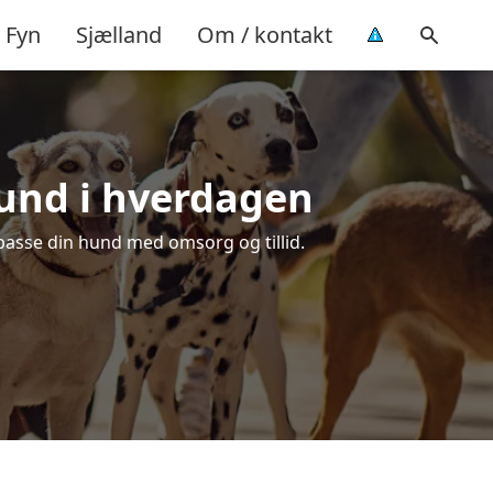
Fyn
Sjælland
Om / kontakt
hund i hverdagen
t passe din hund med omsorg og tillid.