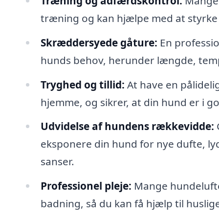
Træning og adfærdskontrol:
Mange 
træning og kan hjælpe med at styrke
Skræddersyede gåture:
En professio
hunds behov, herunder længde, temp
Tryghed og tillid:
At have en pålidelig
hjemme, og sikrer, at din hund er i 
Udvidelse af hundens rækkevidde:
eksponere din hund for nye dufte, lyd
sanser.
Professionel pleje:
Mange hundelufter
badning, så du kan få hjælp til huslig