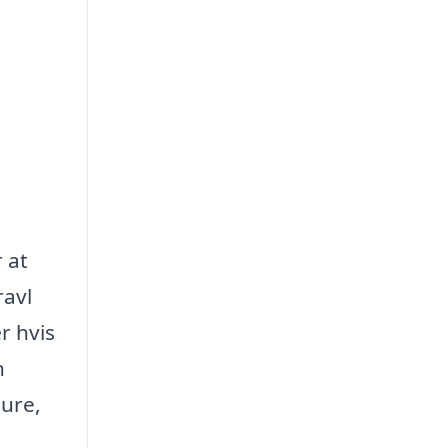
 at
ravl
r hvis
n
ture,