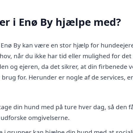
er i Enø By hjælpe med?
 i Enø By kan være en stor hjælp for hundeejer
ov, når du ikke har tid eller mulighed for det 
n og ejeren, da det sikrer, at din firbenede v
ug for. Herunder er nogle af de services, e
age din hund med på ture hver dag, så den få
 udforske omgivelserne.
i grupper kan hjælpe din hund med at sociali