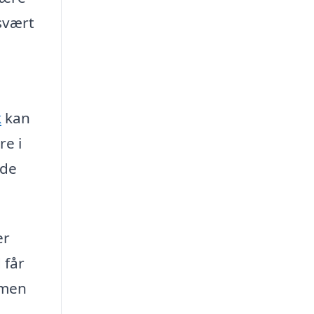
svært
k
kan
re i
nde
er
 får
 men