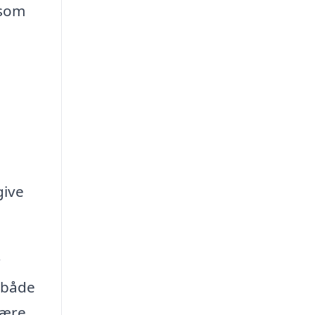
 som
give
r
n både
være