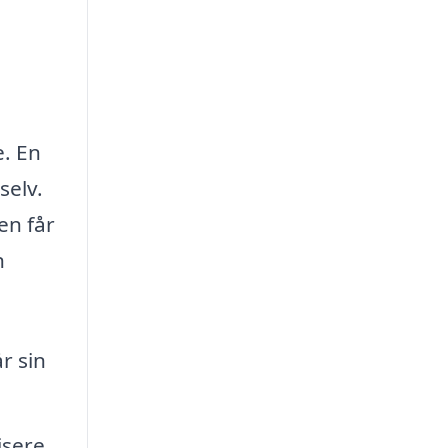
e. En
selv.
en får
n
r sin
sere,