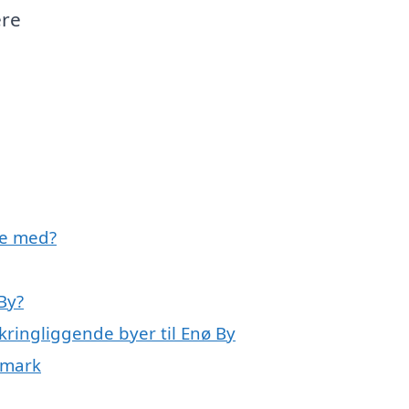
ere
pe med?
By?
kringliggende byer til Enø By
nmark