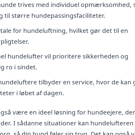
unde trives med individuel opmærksomhed,
til større hundepassingsfaciliteter.
le for hundeluftning, hvilket gør det til en
pligtelser.
el hundelufter vil prioritere sikkerheden og
g ro i sindet.
ndeluftere tilbyder en service, hvor de kan 
eter i løbet af dagen.
gså være en ideel løsning for hundeejere, de
ioder. I sådanne situationer kan hundeluftere
org, så din hund føler sig tryg. Det kan også 