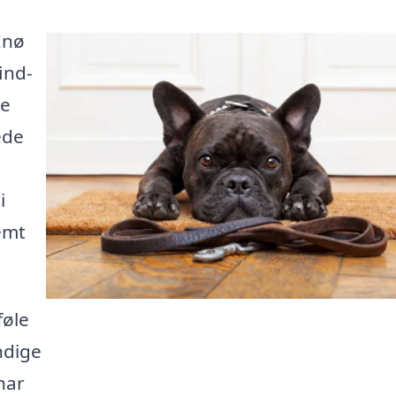
Enø
ind-
de
ede
n
i
emt
føle
ndige
har