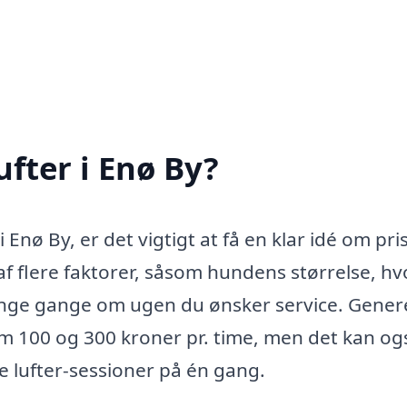
fter i Enø By?
Enø By, er det vigtigt at få en klar idé om pri
 flere faktorer, såsom hundens størrelse, hv
mange gange om ugen du ønsker service. Gener
em 100 og 300 kroner pr. time, men det kan og
e lufter-sessioner på én gang.