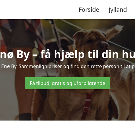
Forside
Jylland
nø By – få hjælp til din 
 i Enø By. Sammenlign priser og find den rette person til at
Få tilbud, gratis og uforpligtende