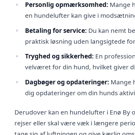
Personlig opmærksomhed:
Mange h
en hundelufter kan give i modsætning 
Betaling for service:
Du kan nemt beta
praktisk løsning uden langsigtede for
Tryghed og sikkerhed:
En profession
velværet for din hund, hvilket giver di
Dagbøger og opdateringer:
Mange hu
dig opdateringer om din hunds aktivit
Derudover kan en hundelufter i Enø By o
rejser eller skal være væk i længere per
tage sig af luftningen og give kærlig oms