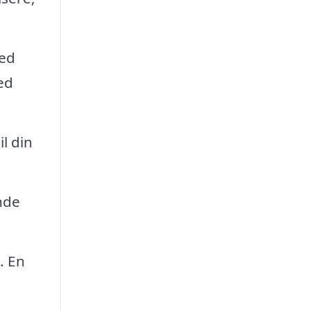
hed
ed
l din
nde
. En