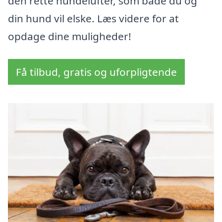
den rette hundelufter, som både du og
din hund vil elske. Læs videre for at
opdage dine muligheder!
Få tilbud, gratis og uforpligtende