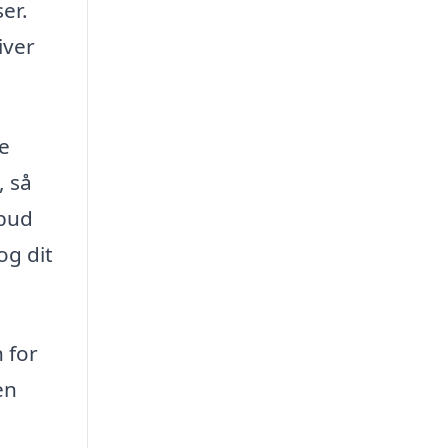
er.
iver
de
, så
lbud
og dit
n for
en