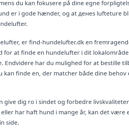
ens du kan fokusere på dine egne forpligtels
hund er i gode hænder, og at денes lufteture bl
ndelufter.
delufter, er find-hundelufter.dk en fremragen
 for at finde en hundelufter i dit lokalområde
ndvidere har du mulighed for at bestille ti
 du kan finde en, der matcher både dine behov 
n give dig ro i sindet og forbedre livskvalitete
eller har haft hund i mange år, kan det være 
in side.