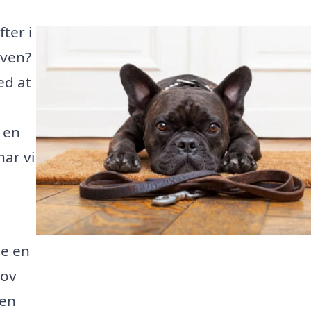
ter i
 ven?
ed at
 en
har vi
de en
hov
 en