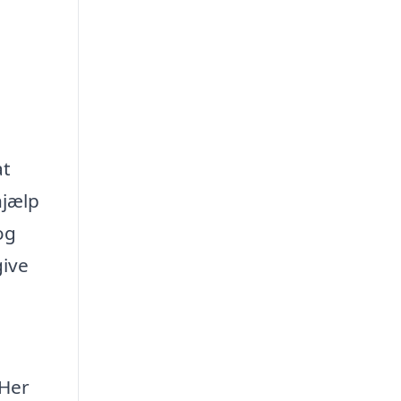
at
hjælp
og
give
 Her