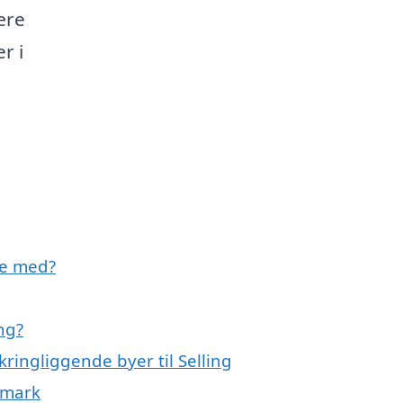
ære
r i
pe med?
ng?
ringliggende byer til Selling
nmark