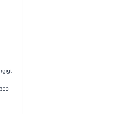
.
ængigt
 300