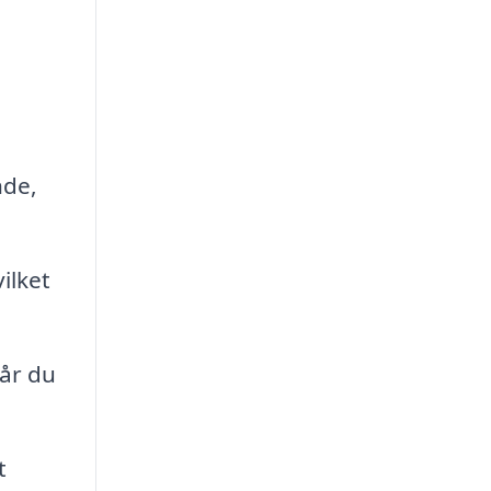
nde,
ilket
når du
t