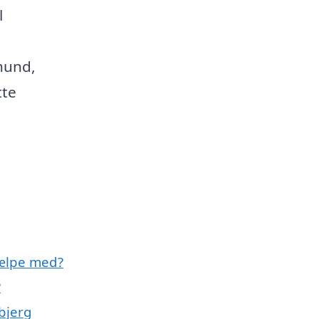
l
 hund,
tte
jælpe med?
?
bjerg