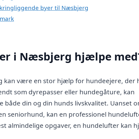
mkringliggende byer til Næsbjerg
nmark
er i Næsbjerg hjælpe med
g kan være en stor hjælp for hundeejere, der 
kendt som dyrepasser eller hundegåture, kan
re både din og din hunds livskvalitet. Uanset 
r en seniorhund, kan en professionel hundeluft
st almindelige opgaver, en hundelufter kan h