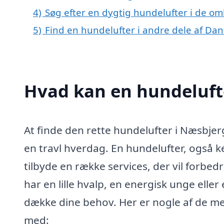
4)
Søg efter en dygtig hundelufter i de o
5)
Find en hundelufter i andre dele af Da
Hvad kan en hundeluft
At finde den rette hundelufter i Næsbjer
en travl hverdag. En hundelufter, også 
tilbyde en række services, der vil forbed
har en lille hvalp, en energisk unge elle
dække dine behov. Her er nogle af de me
med: