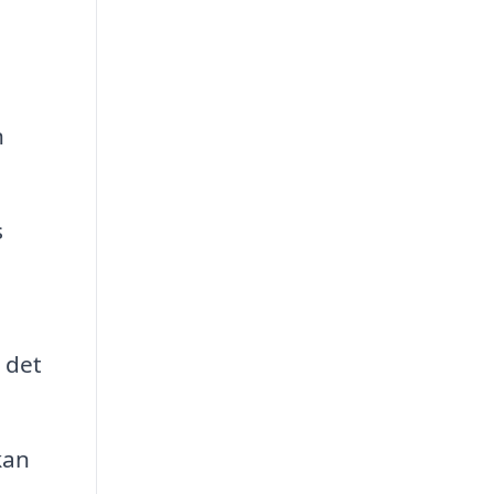
n
s
 det
kan