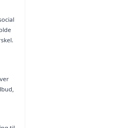
ocial
olde
skel.
over
lbud,
ng til