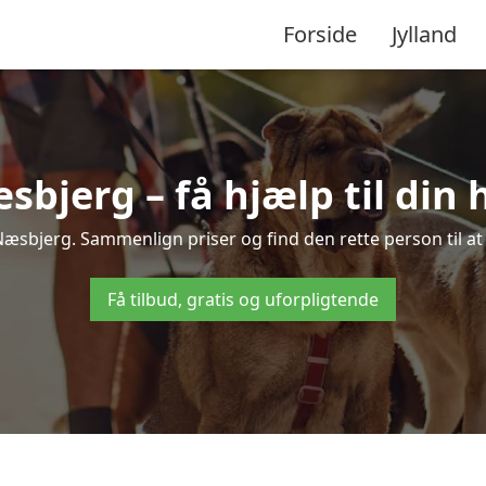
Forside
Jylland
sbjerg – få hjælp til din
i Næsbjerg. Sammenlign priser og find den rette person til a
Få tilbud, gratis og uforpligtende