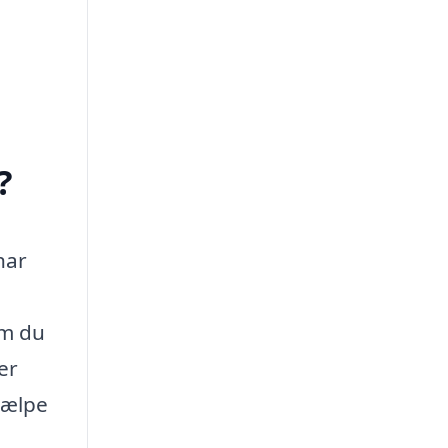
?
har
om du
er
jælpe