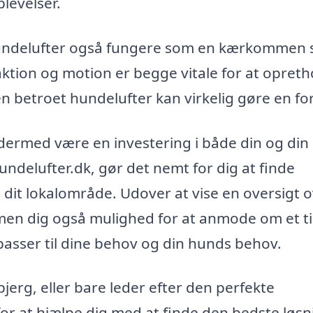
levelser.
hundelufter også fungere som en kærkommen s
ktion og motion er begge vitale for at opreth
en betroet hundelufter kan virkelig gøre en for
dermed være en investering i både din og din
hundelufter.dk, gør det nemt for dig at finde
i dit lokalområde. Udover at vise en oversigt 
rmen dig også mulighed for at anmode om et ti
passer til dine behov og din hunds behov.
erg, eller bare leder efter den perfekte
or at hjælpe dig med at finde den bedste løsni