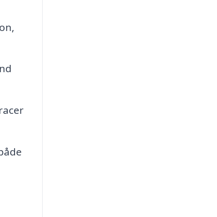
on,
und
racer
 både