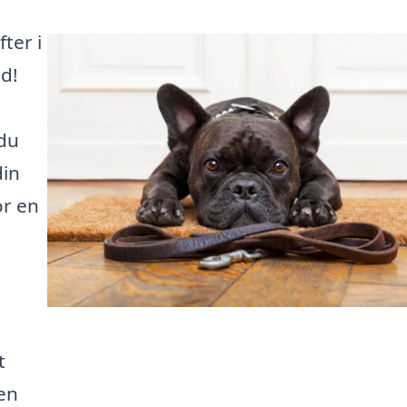
ter i
d!
 du
din
or en
t
en