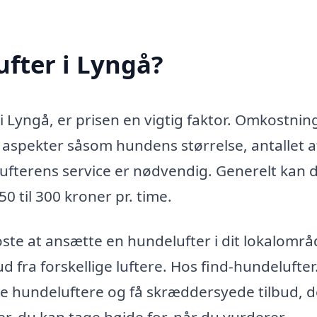
fter i Lyngå?
i Lyngå, er prisen en vigtig faktor. Omkostni
e aspekter såsom hundens størrelse, antallet a
lufterens service er nødvendig. Generelt kan 
50 til 300 kroner pr. time.
 koste at ansætte en hundelufter i dit lokalområ
d fra forskellige luftere. Hos find-hundelufter
e hundeluftere og få skræddersyede tilbud, d