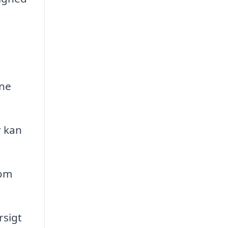
sne
r kan
 om
rsigt