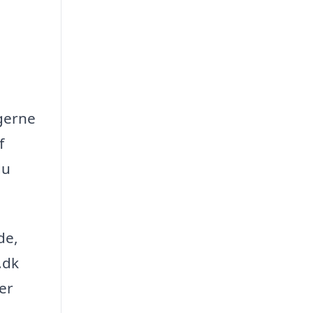
ngerne
f
du
de,
.dk
er