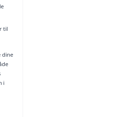
le
 til
e dine
både
s
 i