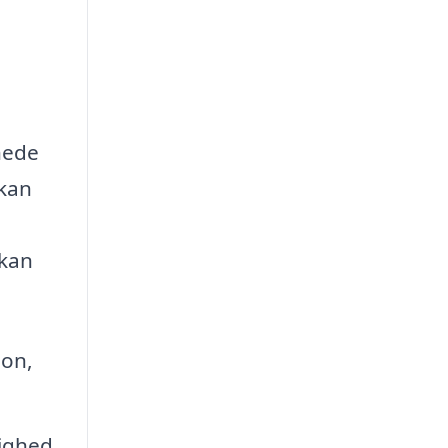
enede
 kan
 kan
ion,
ighed