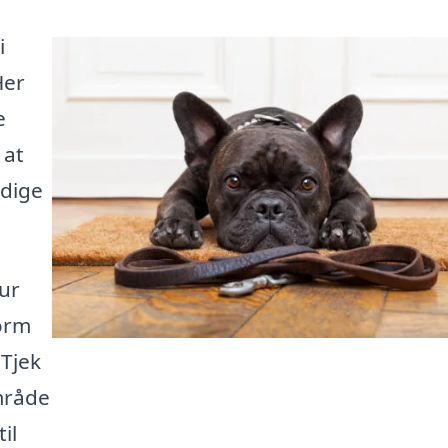
i
Her
e
 at
ndige
ur
form
 Tjek
mråde
il