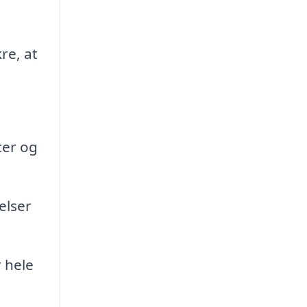
re, at
cer og
elser
 hele