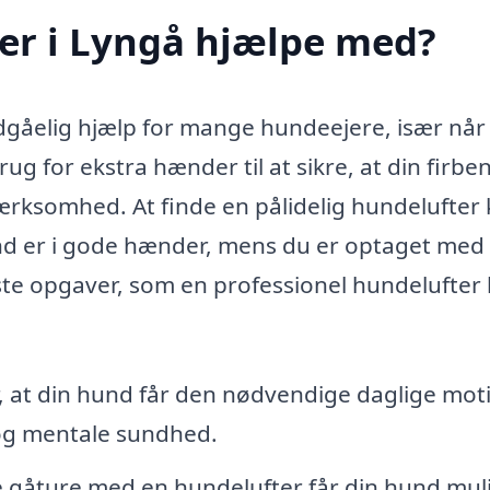
er i Lyngå hjælpe med?
dgåelig hjælp for mange hundeejere, især når
rug for ekstra hænder til at sikre, at din firb
ksomhed. At finde en pålidelig hundelufter
hund er i gode hænder, mens du er optaget med
gste opgaver, som en professionel hundelufter
, at din hund får den nødvendige daglige mot
e og mentale sundhed.
åture med en hundelufter får din hund mul