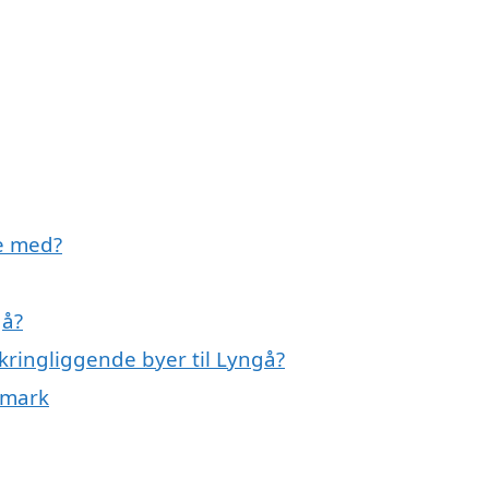
e med?
gå?
kringliggende byer til Lyngå?
nmark