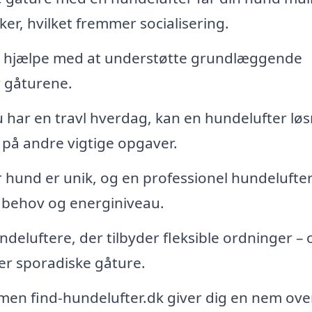
r, hvilket fremmer socialisering.
n hjælpe med at understøtte grundlæggende
 gåturene.
 har en travl hverdag, kan en hundelufter lø
e på andre vigtige opgaver.
 hund er unik, og en professionel hundelufte
s behov og energiniveau.
deluftere, der tilbyder fleksible ordninger –
ler sporadiske gåture.
men find-hundelufter.dk giver dig en nem ove