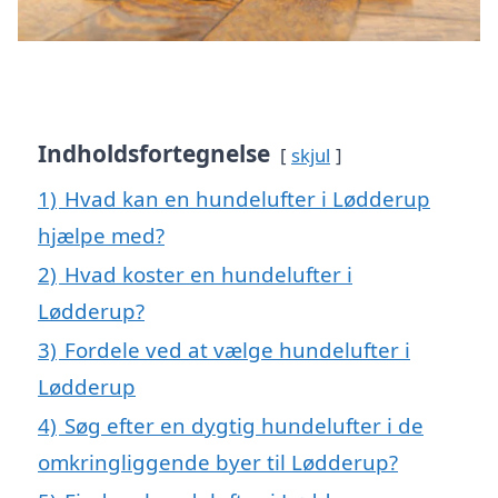
Indholdsfortegnelse
skjul
1)
Hvad kan en hundelufter i Lødderup
hjælpe med?
2)
Hvad koster en hundelufter i
Lødderup?
3)
Fordele ved at vælge hundelufter i
Lødderup
4)
Søg efter en dygtig hundelufter i de
omkringliggende byer til Lødderup?