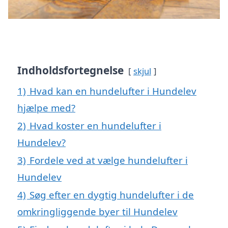
Indholdsfortegnelse
skjul
1)
Hvad kan en hundelufter i Hundelev
hjælpe med?
2)
Hvad koster en hundelufter i
Hundelev?
3)
Fordele ved at vælge hundelufter i
Hundelev
4)
Søg efter en dygtig hundelufter i de
omkringliggende byer til Hundelev