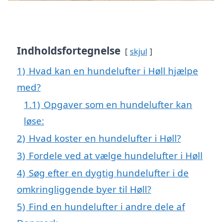
Indholdsfortegnelse
skjul
1)
Hvad kan en hundelufter i Høll hjælpe
med?
1.1)
Opgaver som en hundelufter kan
løse:
2)
Hvad koster en hundelufter i Høll?
3)
Fordele ved at vælge hundelufter i Høll
4)
Søg efter en dygtig hundelufter i de
omkringliggende byer til Høll?
5)
Find en hundelufter i andre dele af