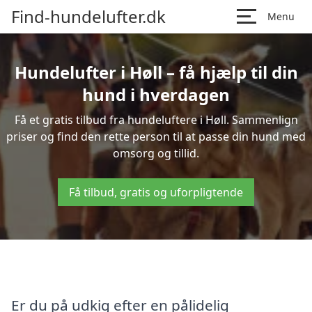
Find-hundelufter.dk
Menu
Hundelufter i Høll – få hjælp til din
hund i hverdagen
Få et gratis tilbud fra hundeluftere i Høll. Sammenlign
priser og find den rette person til at passe din hund med
omsorg og tillid.
Få tilbud, gratis og uforpligtende
Er du på udkig efter en pålidelig