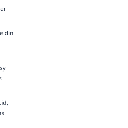
ger
e din
sy
s
id,
ns