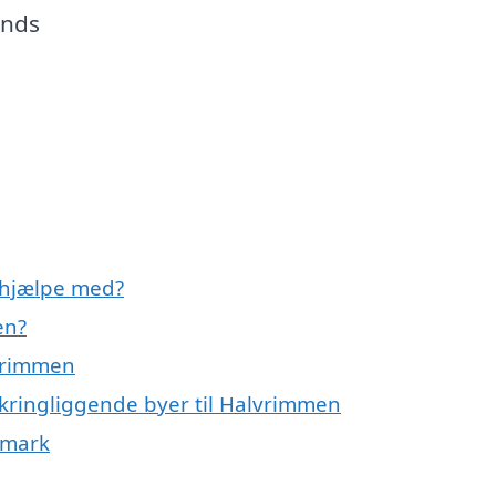
unds
 hjælpe med?
en?
lvrimmen
mkringliggende byer til Halvrimmen
nmark