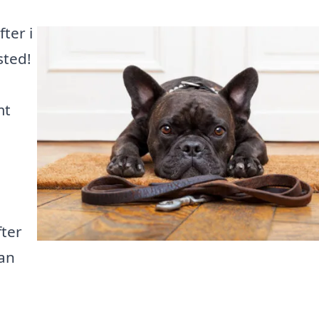
ter i
sted!
mt
ter
kan