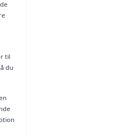
ode
re
 til
så du
den
inde
otion