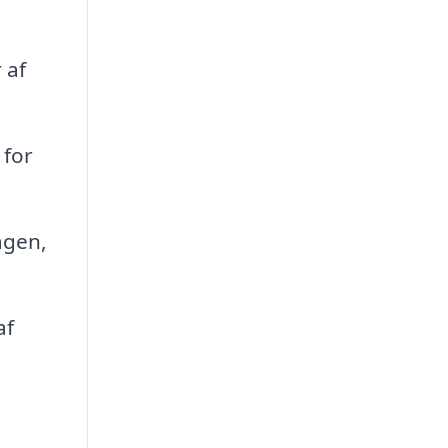
 af
 for
agen,
af