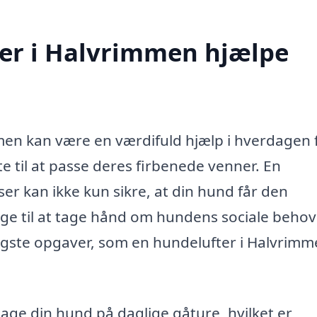
er i Halvrimmen hjælpe
mmen kan være en værdifuld hjælp i hverdagen 
e til at passe deres firbenede venner. En
er kan ikke kun sikre, at din hund får den
e til at tage hånd om hundens sociale beho
igtigste opgaver, som en hundelufter i Halvrim
age din hund på daglige gåture, hvilket er