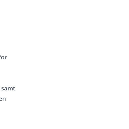
for
v samt
men