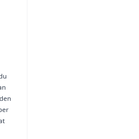
 du
an
 den
per
at