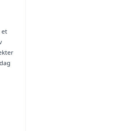
 et
v
ekter
rdag