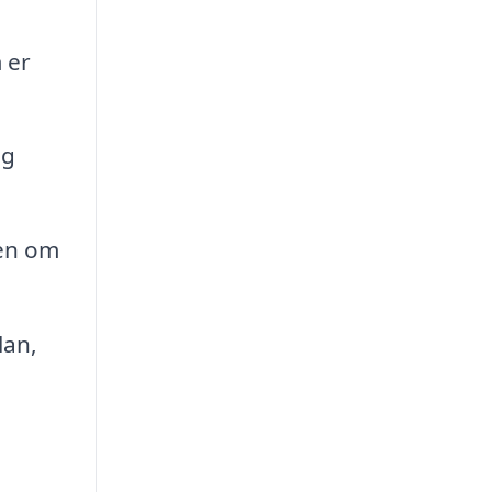
 er
og
den om
lan,