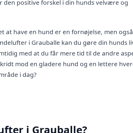
er den positive forskel i din hunds velvære og
 det at have en hund er en fornøjelse, men også
ndelufter i Grauballe kan du gøre din hunds li
mtidig med at du får mere tid til de andre asp
te skridt mod en gladere hund og en lettere hve
område i dag?
fter i Grauballe?