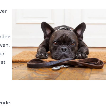
ver
mråde,
 ven.
ur
 at
tende