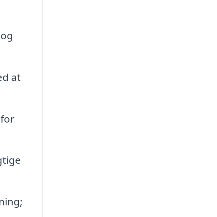
 og
d at
for
gtige
ning;