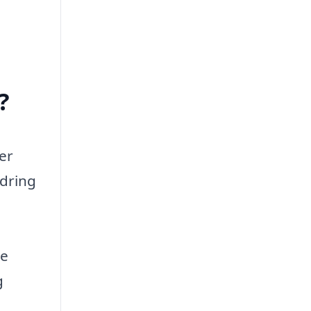
?
er
rdring
re
g