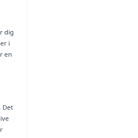
r dig
er i
r en
. Det
give
r