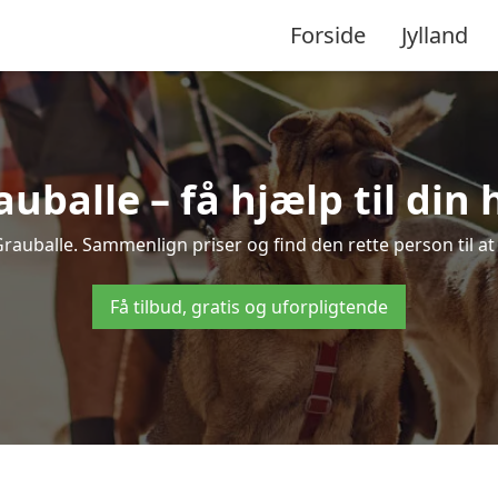
Forside
Jylland
auballe – få hjælp til din
i Grauballe. Sammenlign priser og find den rette person til a
Få tilbud, gratis og uforpligtende