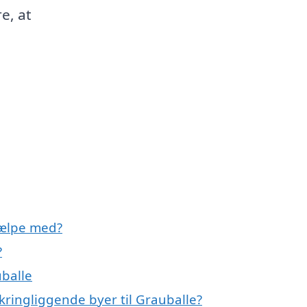
re, at
jælpe med?
?
uballe
kringliggende byer til Grauballe?