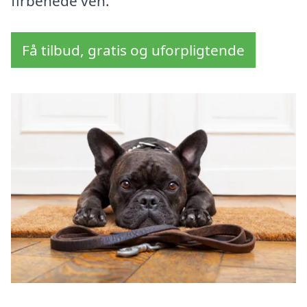
firbenede ven.
Få tilbud, gratis og uforpligtende