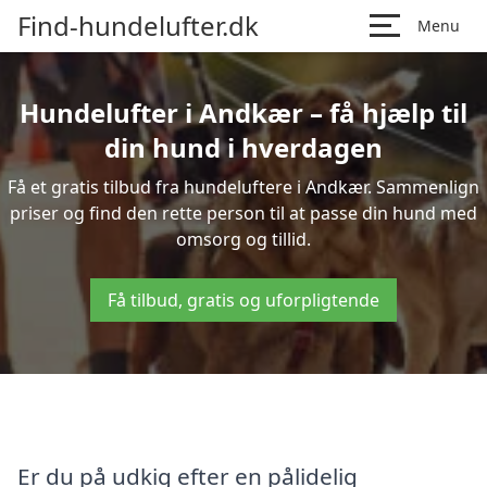
Find-hundelufter.dk
Menu
Hundelufter i Andkær – få hjælp til
din hund i hverdagen
Få et gratis tilbud fra hundeluftere i Andkær. Sammenlign
priser og find den rette person til at passe din hund med
omsorg og tillid.
Få tilbud, gratis og uforpligtende
Er du på udkig efter en pålidelig