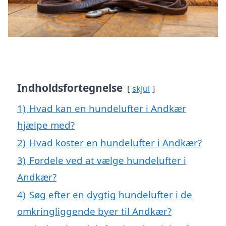
Indholdsfortegnelse
skjul
1)
Hvad kan en hundelufter i Andkær
hjælpe med?
2)
Hvad koster en hundelufter i Andkær?
3)
Fordele ved at vælge hundelufter i
Andkær?
4)
Søg efter en dygtig hundelufter i de
omkringliggende byer til Andkær?