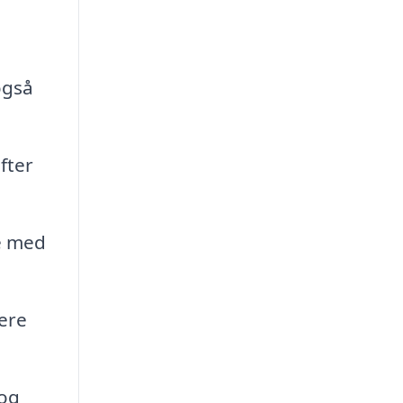
også
fter
re med
ere
 og