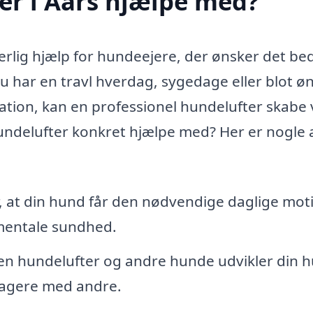
er i Aars hjælpe med?
erlig hjælp for hundeejere, der ønsker det be
u har en travl hverdag, sygedage eller blot ø
ation, kan en professionel hundelufter skabe
hundelufter konkret hjælpe med? Her er nogle 
, at din hund får den nødvendige daglige mot
g mentale sundhed.
 hundelufter og andre hunde udvikler din 
eragere med andre.