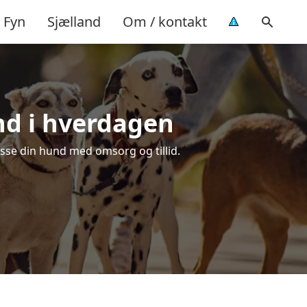
Fyn
Sjælland
Om / kontakt
und i hverdagen
passe din hund med omsorg og tillid.