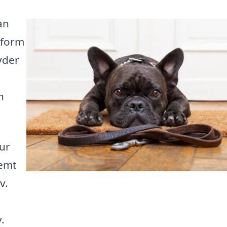
an
tform
yder
n
ur
nemt
v.
.