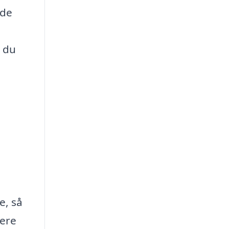
nde
e du
e, så
iere