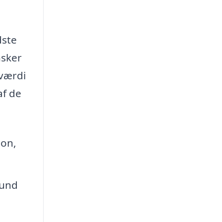
dste
nsker
 værdi
af de
ion,
hund