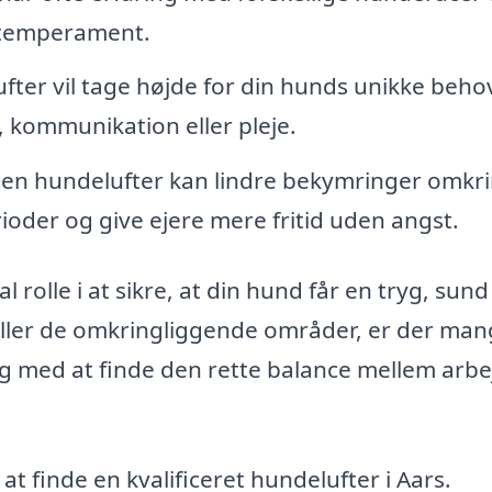
g temperament.
ter vil tage højde for din hunds unikke beho
n, kommunikation eller pleje.
en hundelufter kan lindre bekymringer omkri
ioder og give ejere mere fritid uden angst.
l rolle i at sikre, at din hund får en tryg, sun
eller de omkringliggende områder, er der ma
g med at finde den rette balance mellem arbe
at finde en kvalificeret hundelufter i Aars.