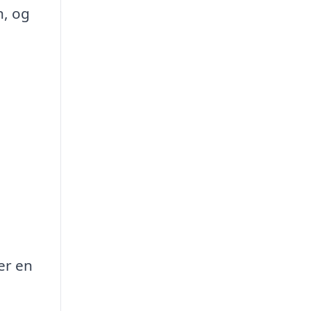
n, og
er en