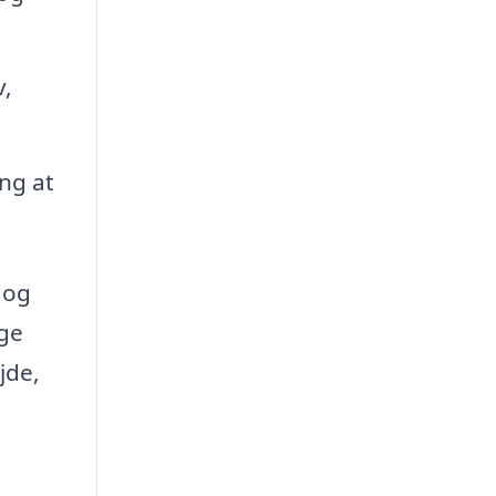
v,
ng at
d og
nge
jde,