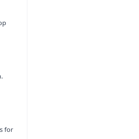
op
.
s for