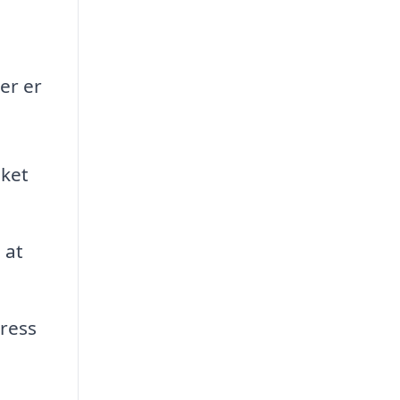
er er
lket
 at
ress