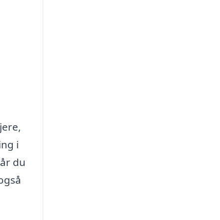
jere,
ng i
når du
 også