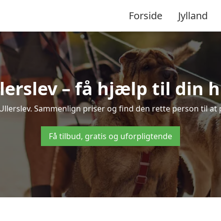
Forside
Jylland
lerslev – få hjælp til din
i Ullerslev. Sammenlign priser og find den rette person til a
Få tilbud, gratis og uforpligtende