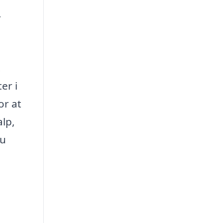
r
.
er i
or at
alp,
du