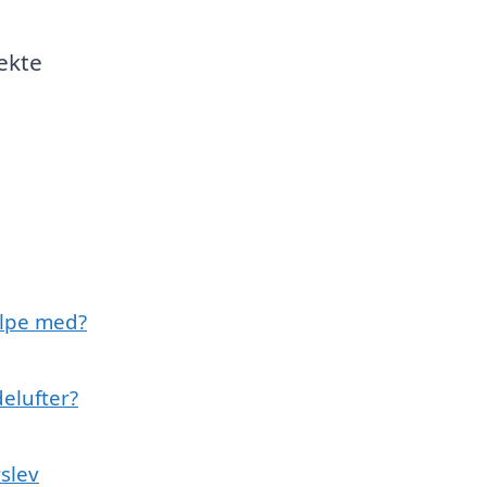
ekte
ælpe med?
elufter?
rslev