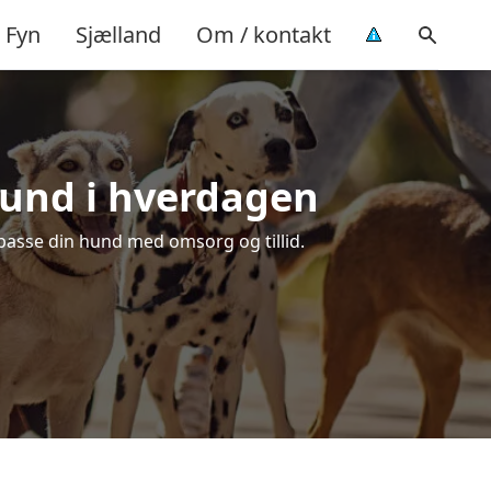
Fyn
Sjælland
Om / kontakt
 hund i hverdagen
t passe din hund med omsorg og tillid.