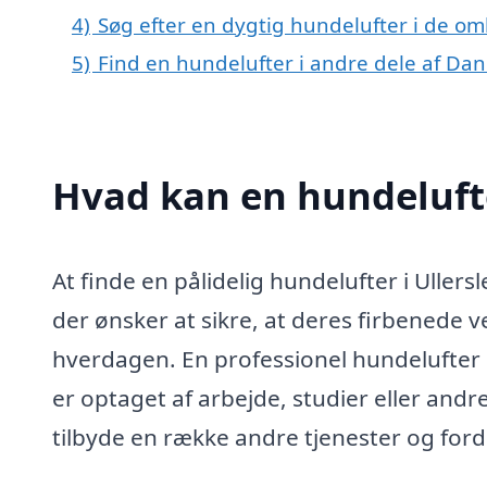
4)
Søg efter en dygtig hundelufter i de omk
5)
Find en hundelufter i andre dele af Da
Hvad kan en hundelufte
At finde en pålidelig hundelufter i Ull
der ønsker at sikre, at deres firbenede 
hverdagen. En professionel hundelufter k
er optaget af arbejde, studier eller and
tilbyde en række andre tjenester og ford