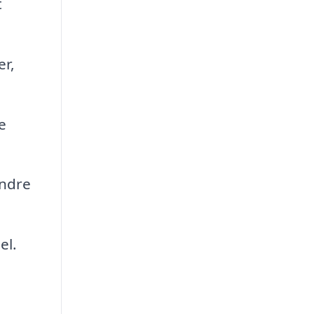
t
er,
e
andre
el.