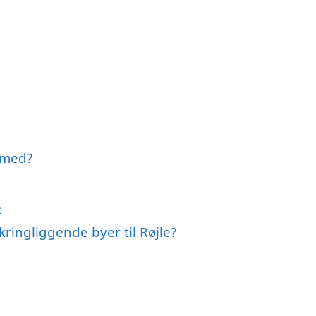
 med?
e
ringliggende byer til Røjle?