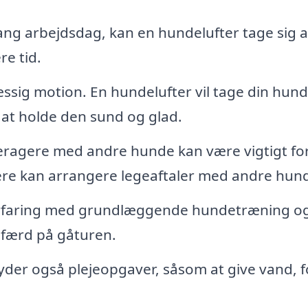
ang arbejdsdag, kan en hundelufter tage sig a
re tid.
sig motion. En hundelufter vil tage din hun
 at holde den sund og glad.
nteragere med andre hunde kan være vigtigt fo
ere kan arrangere legeaftaler med andre hun
rfaring med grundlæggende hundetræning o
dfærd på gåturen.
yder også plejeopgaver, såsom at give vand, 