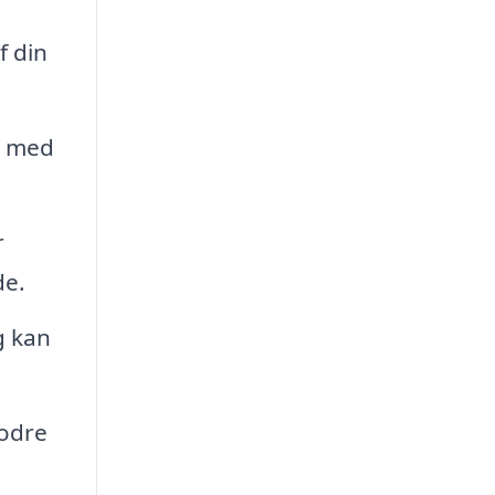
f din
d med
r
de.
g kan
fodre