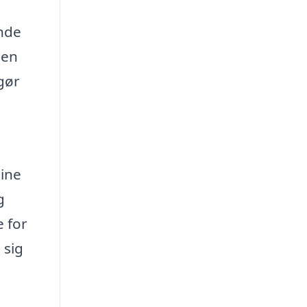
inde
 en
 gør
dine
g
e for
 sig