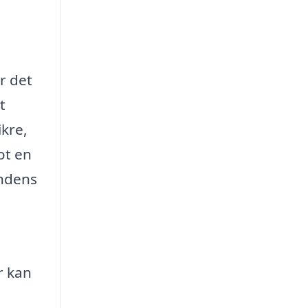
r det
t
kre,
ot en
undens
r kan