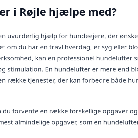
r i Røjle hjælpe med?
 en uvurderlig hjælp for hundeejere, der ønske
t om du har en travl hverdag, er syg eller blo
ærksomhed, kan en professionel hundelufter si
g stimulation. En hundelufter er mere end bl
en række tjenester, der kan forbedre både h
n du forvente en række forskellige opgaver og
 mest almindelige opgaver, som en hundelufte