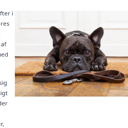
ter i
ores
n
 af
med
sig
igt
der
r,