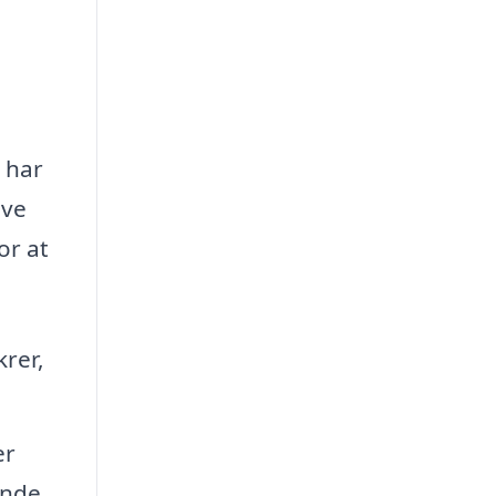
r har
ive
or at
krer,
er
ende.