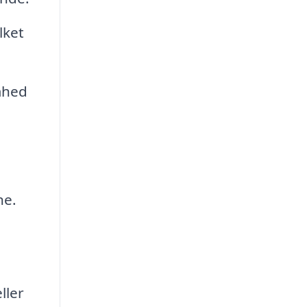
lket
mhed
ne.
ller