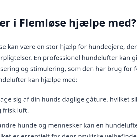
er i Flemløse hjælpe med?
øse kan være en stor hjælp for hundeejere, de
orpligtelser. En professionel hundelufter kan g
sering og stimulering, som den har brug for f
undelufter kan hjælpe med:
ge sig af din hunds daglige gåture, hvilket si
risk luft.
ndre hunde og mennesker kan en hundeluft
vilket er essentielt for dens psykiske velbefind