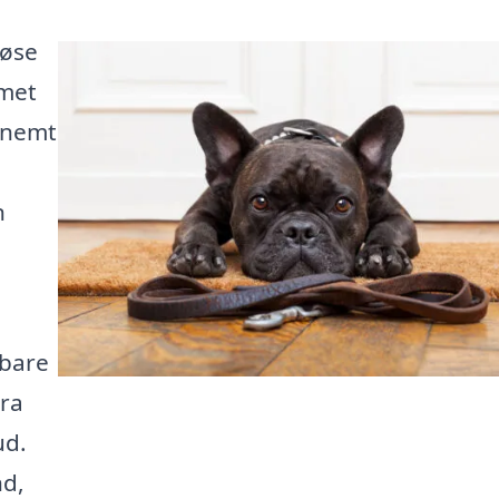
løse
mmet
t nemt
n
 bare
tra
ud.
nd,