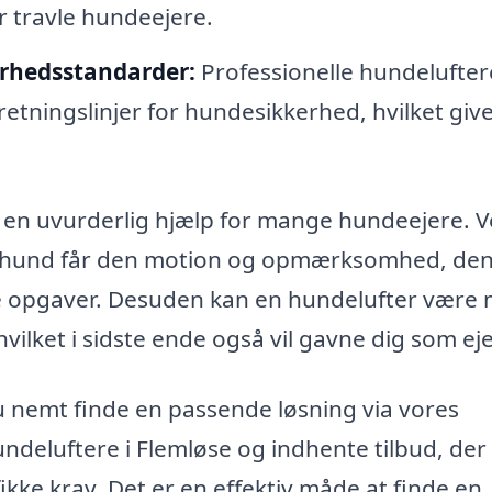
r travle hundeejere.
erhedsstandarder:
Professionelle hundelufter
etningslinjer for hundesikkerhed, hvilket give
e en uvurderlig hjælp for mange hundeejere. V
din hund får den motion og opmærksomhed, de
dre opgaver. Desuden kan en hundelufter være
 hvilket i sidste ende også vil gavne dig som eje
u nemt finde en passende løsning via vores
undeluftere i Flemløse og indhente tilbud, der
ikke krav. Det er en effektiv måde at finde en