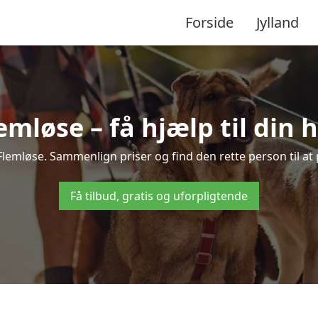
Forside
Jylland
emløse – få hjælp til din
i Flemløse. Sammenlign priser og find den rette person til a
Få tilbud, gratis og uforpligtende