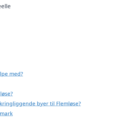
elle
ælpe med?
løse?
kringliggende byer til Flemløse?
nmark