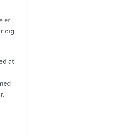
e er
r dig
ed at
n
 med
r.