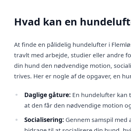
Hvad kan en hundeluft
At finde en pålidelig hundelufter i Fleml
travlt med arbejde, studier eller andre f
din hund den nødvendige motion, sociali
trives. Her er nogle af de opgaver, en h
Daglige gåture:
En hundelufter kan ta
at den får den nødvendige motion og f
Socialisering:
Gennem samspil med a
bidrage til at socialisere din hund, h