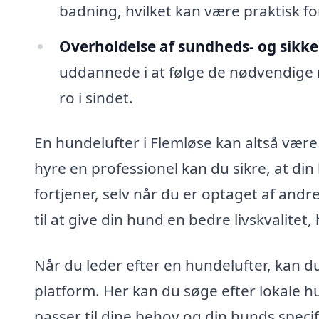
badning, hvilket kan være praktisk fo
Overholdelse af sundheds- og sikk
uddannede i at følge de nødvendige r
ro i sindet.
En hundelufter i Flemløse kan altså vær
hyre en professionel kan du sikre, at 
fortjener, selv når du er optaget af an
til at give din hund en bedre livskvalitet,
Når du leder efter en hundelufter, kan d
platform. Her kan du søge efter lokale h
passer til dine behov og din hunds specif