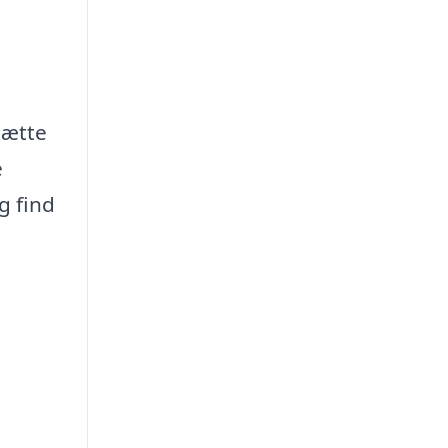
sætte
e
g find