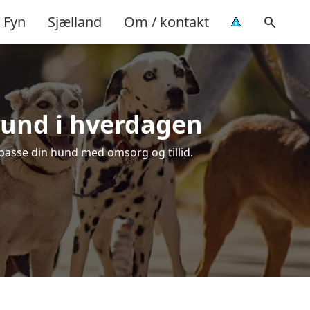
Fyn
Sjælland
Om / kontakt
 hund i hverdagen
t passe din hund med omsorg og tillid.