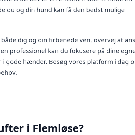
åde du og din hund kan få den bedst mulige
or både dig og din firbenede ven, overvej at an
a en professionel kan du fokusere på dine egn
er i gode hænder. Besøg vores platform i dag o
behov.
fter i Flemløse?