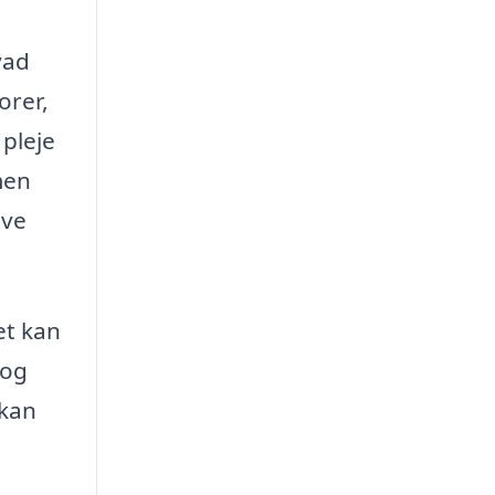
vad
orer,
 pleje
men
ive
et kan
 og
 kan